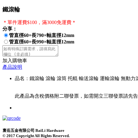
鐵滾輪
＊單件運費$100，滿3000免運費＊
分享：
管直徑60×長790×軸直徑12mm
管直徑60×長990×軸直徑12mm
加入購物車
產品說明
品名：鐵滾輪 滾輪 滾筒 托輥 輸送滾輪 運輸滾輪 無動力
此產品為含稅價格附二聯發票，如需開立三聯發票請先告
寰岳五金有限公司 BaiLi Hardware
© 2017 Copyright All Rights Reserved.