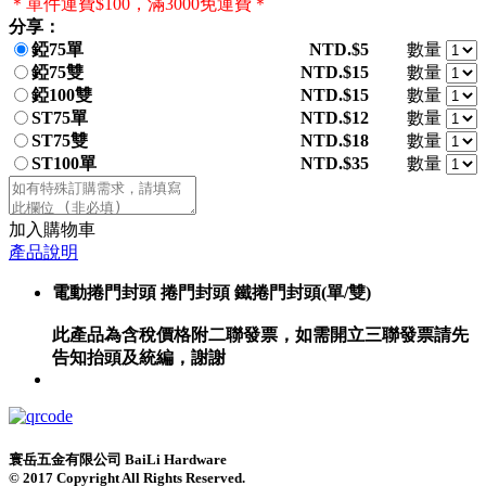
＊單件運費$100，滿3000免運費＊
分享：
錏75單
NTD.$5
數量
錏75雙
NTD.$15
數量
錏100雙
NTD.$15
數量
ST75單
NTD.$12
數量
ST75雙
NTD.$18
數量
ST100單
NTD.$35
數量
加入購物車
產品說明
電動捲門封頭 捲門封頭 鐵捲門封頭(單/雙)
此產品為含稅價格附二聯發票，如需開立三聯發票請先
告知抬頭及統編，謝謝
寰岳五金有限公司 BaiLi Hardware
© 2017 Copyright All Rights Reserved.