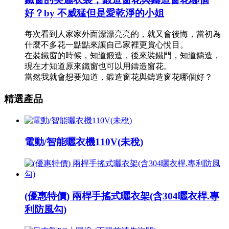
好？by 不威猛但是愛乾淨的小姐
每次看到人家家外面漂漂亮亮的，就又會後悔，當初為
什麼不多花一點點來讓自己家裡更賞心悅目。
在裝鐵窗的時候，知道鍛造，後來裝鐵門，知道鑄造，
現在才知道原來鐵窗也可以用鑄造窗花。
當然我就會想要知道，鍛造窗花與鑄造窗花哪個好？
精選產品
電動/智能曬衣機110V(未稅)
(優惠特價) 兩桿手搖式曬衣架(含304曬衣桿.專
利防風勾)