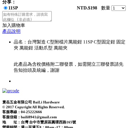
分享：
11SP
NTD.$198
數量
加入購物車
產品說明
品名：台灣製造 C型附檔片萬能鉗 11SP C型固定鉗 固定
夾 萬能鉗 活動爪型 萬能夾
此產品為含稅價格附二聯發票，如需開立三聯發票請先
告知抬頭及統編，謝謝
寰岳五金有限公司 BaiLi Hardware
© 2017 Copyright All Rights Reserved.
客服專線：04-25222666
客服信箱：baili8941@gmail.com
地 址：台灣 台中市豐原區圓環西路165號
營業時間：
週一至週五8：00am -17：00pm