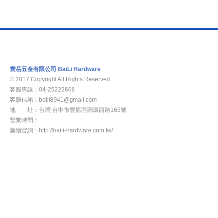
寰岳五金有限公司 BaiLi Hardware
© 2017 Copyright All Rights Reserved.
客服專線：04-25222666
客服信箱：baili8941@gmail.com
地 址：台灣 台中市豐原區圓環西路165號
營業時間：
週一至週五8：00am -17：00pm
購物官網：http://baili-hardware.com.tw/
新 聞
關於我們
產品介紹
部落客
常見問題
聯絡我們