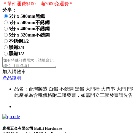
＊單件運費$100，滿3000免運費＊
分享：
5分 x 500mm黑鐵
5分 x 500mm不銹鋼
5分 x 400mm不銹鋼
5分 x 320mm不銹鋼
不銹鋼1/2
黑鐵3/4
黑鐵1/2
加入購物車
產品說明
品名：台灣製造 白鐵 不銹鋼 黑鐵 大門栓 大門串 大門 門
此產品為含稅價格附二聯發票，如需開立三聯發票請先告
寰岳五金有限公司 BaiLi Hardware