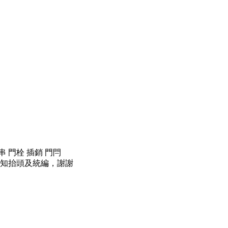
串 門栓 插銷 門閂
知抬頭及統編，謝謝