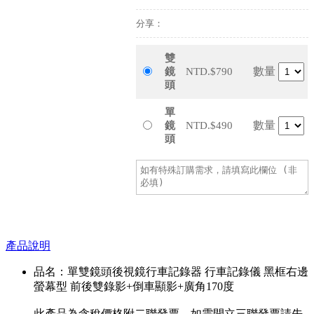
分享：
雙
數量
鏡
NTD.$790
頭
單
數量
鏡
NTD.$490
頭
加入購物車
產品說明
品名：單雙鏡頭後視鏡行車記錄器 行車記錄儀 黑框右邊
螢幕型 前後雙錄影+倒車顯影+廣角170度
此產品為含稅價格附二聯發票，如需開立三聯發票請先