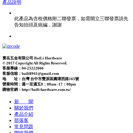
產品說明
此產品為含稅價格附二聯發票，如需開立三聯發票請先
告知抬頭及統編，謝謝
寰岳五金有限公司 BaiLi Hardware
© 2017 Copyright All Rights Reserved.
客服專線：04-25222666
客服信箱：baili8941@gmail.com
地 址：台灣 台中市豐原區圓環西路165號
營業時間：
週一至週五8：00am -17：00pm
購物官網：http://baili-hardware.com.tw/
新 聞
關於我們
產品介紹
部落客
常見問題
聯絡我們