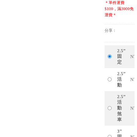
＊單件運費
$100，滿3000免
運費＊
分享：
2.5”
固
NT
定
2.5”
活
NT
動
2.5”
活
動
NT
煞
車
3”
固
NT