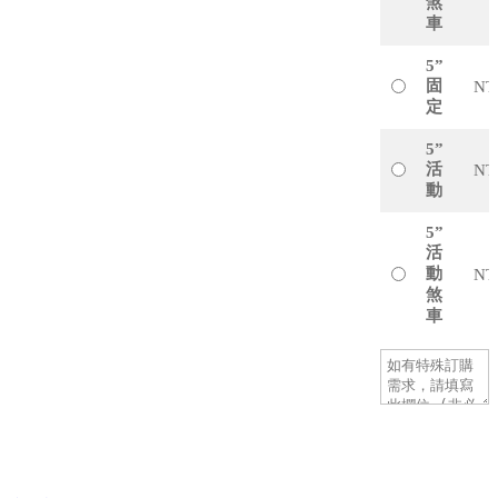
煞
車
5”
固
NT
定
5”
活
NT
動
5”
活
動
NT
煞
車
加入購物
車