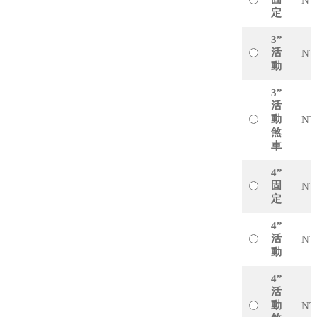
定
3”
活
NT
動
3”
活
動
NT
煞
車
4”
固
NT
定
4”
活
NT
動
4”
活
動
NT