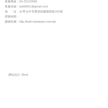
客服專線：04-25222666
客服信箱：baili8941@gmail.com
地 址：台灣 台中市豐原區圓環西路165號
營業時間：
週一至週五8：00am -17：00pm
購物官網：http://baili-hardware.com.tw/
新 聞
關於我們
產品介紹
部落客
常見問題
聯絡我們
網站設計
‧
iBest