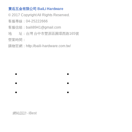
寰岳五金有限公司 BaiLi Hardware
© 2017 Copyright All Rights Reserved.
客服專線：04-25222666
客服信箱：baili8941@gmail.com
地 址：台灣 台中市豐原區圓環西路165號
營業時間：
週一至週五8：00am -17：00pm
購物官網：http://baili-hardware.com.tw/
新 聞
關於我們
產品介紹
部落客
常見問題
聯絡我們
網站設計
‧
iBest