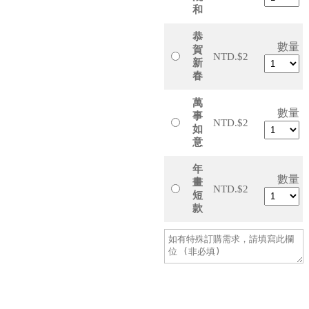
和
恭
數量
賀
NTD.$2
新
春
萬
數量
事
NTD.$2
如
意
年
數量
畫
NTD.$2
短
款
加入購物車