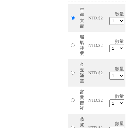
牛
數量
年
NTD.$2
大
吉
瑞
數量
氣
NTD.$2
祥
雲
金
數量
玉
NTD.$2
滿
堂
富
數量
貴
NTD.$2
吉
祥
恭
數量
賀
NTD.$2