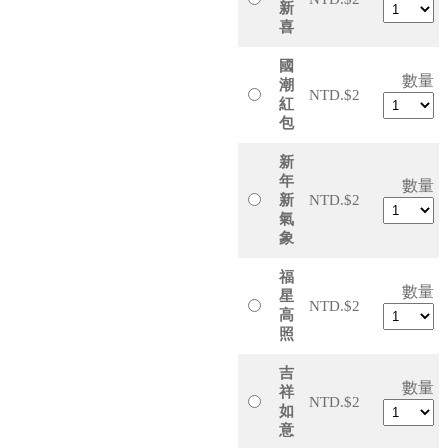
新
喜
國
數量
潮
NTD.$2
紅
包
新
年
數量
新
NTD.$2
氣
象
福
數量
星
NTD.$2
高
照
吉
數量
祥
NTD.$2
如
意