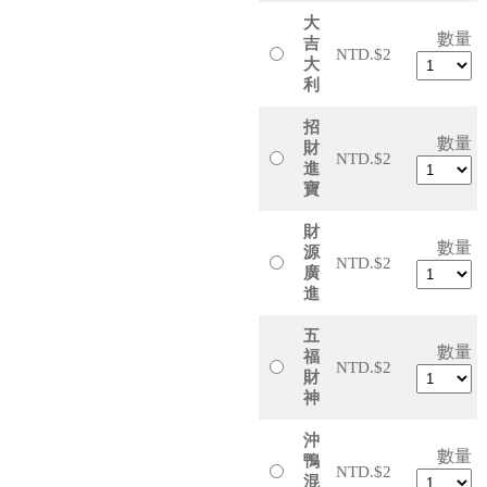
大
數量
吉
NTD.$2
大
利
招
數量
財
NTD.$2
進
寶
財
數量
源
NTD.$2
廣
進
五
數量
福
NTD.$2
財
神
沖
數量
鴨
NTD.$2
混