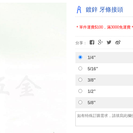
鍍鋅 牙條接頭
＊單件運費$100，滿3000免運費
分享：
1/4”
5/16”
3/8”
1/2”
5/8”