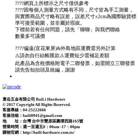
????網頁上所標示之尺寸僅供參考
????因每個人測量方式略有不同，尺寸皆為手工測量，
與實際商品尺寸略有誤差，誤差尺寸±2cm為國際驗貨標
準可接受範圍，並非屬於瑕疵。
下標前若有任何問題，請先「聊聊」與我們聯絡
數量多可議價
????偏遠(宜花東屏)&外島地區運費需另外計算
⚠️請勿自行結帳匯款⚠️運費短少需補足差額
此產品為含稅價格附電子二聯發票，如需開立三聯發票
請先告知抬頭及統編，謝謝
寰岳五金有限公司 BaiLi Hardware
© 2017 Copyright All Rights Reserved.
客服專線：04-25222666
客服信箱：baili8941@gmail.com
地 址：台灣 台中市豐原區圓環西路165號
營業時間：
週一至週五8：00am -17：00pm
購物官網：http://baili-hardware.com.tw/