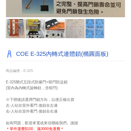
COE E-325內轉式連體鎖(橢圓面板)
商品編號：E-325
E-325閘式五段式防爆門+暗閂防盜鎖
(室內為內轉式旋轉鈕，含暗閂)
※下標後請選擇門鎖方向，以便正確出貨
左-人站在室外看門.後鈕在左邊
右-人站在室外看門.後鈕在右邊
如有問題，歡迎來電或來信聯絡我們。謝謝
＊單件運費$100，滿3000免運費＊