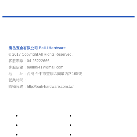
寰岳五金有限公司 BaiLi Hardware
© 2017 Copyright All Rights Reserved.
客服專線：04-25222666
客服信箱：baili8941@gmail.com
地 址：台灣 台中市豐原區圓環西路165號
營業時間：
週一至週五8：00am -17：00pm
購物官網：http://baili-hardware.com.tw/
新 聞
關於我們
產品介紹
部落客
常見問題
聯絡我們